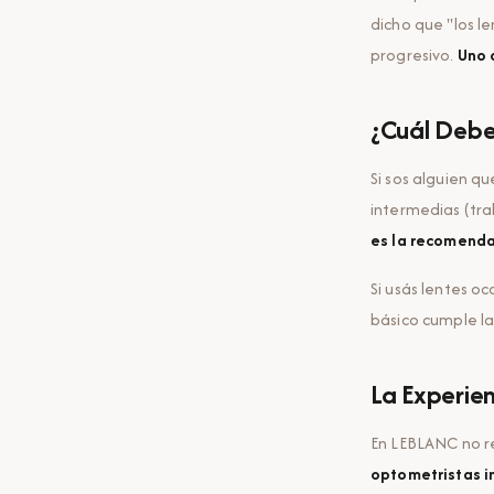
dicho que "los l
progresivo.
Uno 
¿Cuál Deber
Si sos alguien qu
intermedias (tra
es la recomenda
Si usás lentes o
básico cumple la
La Experie
En LEBLANC no r
optometristas i