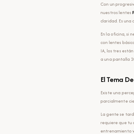
Con un progresiv
nuestros lentes
claridad. Es una 
En la oficina, si
con lentes bási
IA, los tres est
a una pantalla 1
El Tema De
Existe una perce
parcialmente cie
La gente se tard
requiere que tu 
entrenamiento vi