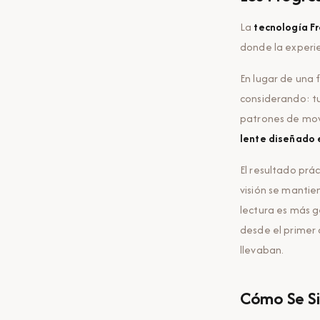
La
tecnología Fr
donde la experi
En lugar de una 
considerando: tu 
patrones de movi
lente diseñado 
El resultado prác
visión se mantie
lectura es más 
desde el primer 
llevaban.
Cómo Se Sie