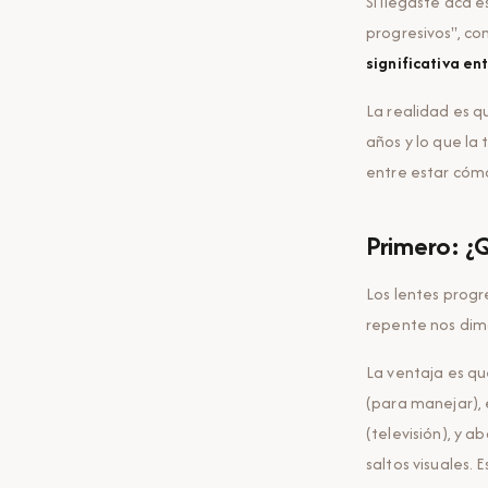
Si llegaste acá 
progresivos", co
significativa en
La realidad es 
años y lo que la
entre estar cómo
Primero: ¿
Los lentes progr
repente nos dimo
La ventaja es que
(para manejar), 
(televisión), y a
saltos visuales. E