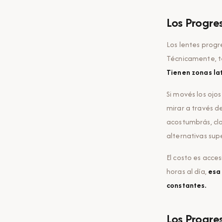
Los Progres
Los lentes prog
Técnicamente, te
Tienen zonas lat
Si movés los ojos
mirar a través d
acostumbrás, cl
alternativas sup
El costo es acces
horas al día,
esa 
constantes.
Los Progres