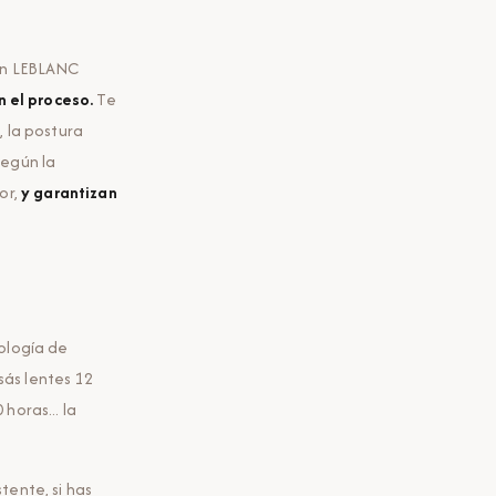
 En LEBLANC
 el proceso.
Te
 la postura
según la
or,
y garantizan
ología de
sás lentes 12
horas... la
stente, si has