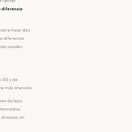
n lentes
a diferencia
raste hace diez
la diferencia
as visuales.
o 50) y de
ere más atención.
ves de lejos
intermedias
divisoria, sin