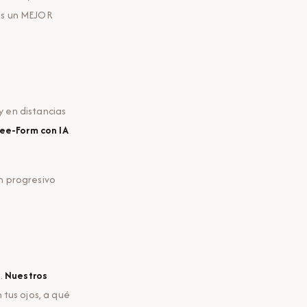
ás un MEJOR
y en distancias
ree-Form con IA
n progresivo
.
Nuestros
us ojos, a qué