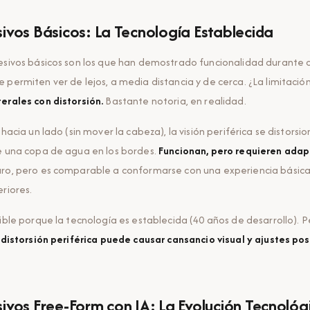
ivos Básicos: La Tecnología Establecida
resivos básicos son los que han demostrado funcionalidad durante
 permiten ver de lejos, a media distancia y de cerca. ¿La limitación
erales con distorsión.
Bastante notoria, en realidad.
 hacia un lado (sin mover la cabeza), la visión periférica se distorsi
e una copa de agua en los bordes.
Funcionan, pero requieren adap
aro, pero es comparable a conformarse con una experiencia básic
eriores.
ible porque la tecnología es establecida (40 años de desarrollo). Pe
distorsión periférica puede causar cansancio visual y ajustes po
ivos Free-Form con IA: La Evolución Tecnológ