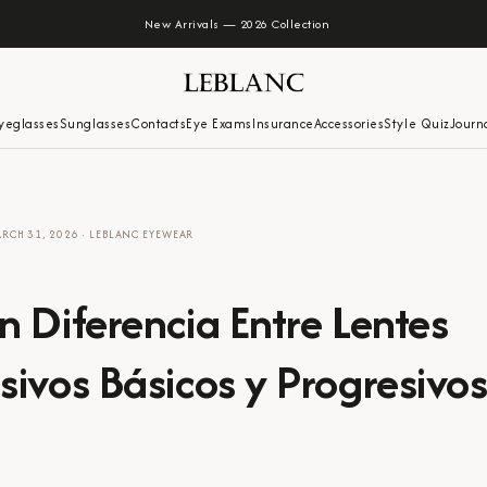
New Arrivals — 2026 Collection
yeglasses
Sunglasses
Contacts
Eye Exams
Insurance
Accessories
Style Quiz
Journ
RCH 31, 2026
·
LEBLANC EYEWEAR
n Diferencia Entre Lentes
sivos Básicos y Progresivo