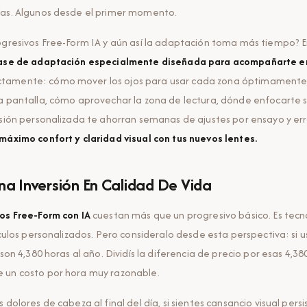
ías. Algunos desde el primer momento.
rogresivos Free-Form IA y aún así la adaptación toma más tiempo?
lase de adaptación especialmente diseñada para acompañarte en
amente: cómo mover los ojos para usar cada zona óptimamente,
a pantalla, cómo aprovechar la zona de lectura, dónde enfocarte 
esión personalizada te ahorran semanas de ajustes por ensayo y err
máximo confort y claridad visual con tus nuevos lentes.
Una Inversión En Calidad De Vida
os Free-Form con IA
cuestan más que un progresivo básico. Es tecn
lculos personalizados. Pero consideralo desde esta perspectiva: si u
 son 4,380 horas al año. Dividís la diferencia de precio por esas 4,380 
 un costo por hora muy razonable.
 dolores de cabeza al final del día, si sientes cansancio visual persi