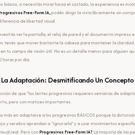
o básico, si necesitás mirar hacia el costado, la experiencia es in
Progresivos Free-Form IA,
podés dirigir la vista libremente sin com
diferencia de libertad visual.
 necesitás ver la pantalla, el reloj de pared y el documento impreso en
cos tenés que mover bastante la cabeza para mantener la claridad
án en tu campo de visión útil. No es un detalle menor para alguien q
0 horas por día.
 La Adaptación: Desmitificando Un Concepto
pción de que "los lentes progresivos requieren semanas de adaptac
rto, pero con matices importantes.
a más en adaptarse a los progresivos BÁSICOS porque la distorsión
ojo y cerebro aprendan a "ignorarla" y a usar movimientos específic
sual real. Pero con
Progresivos Free-Form IA?
La mayoría de las p