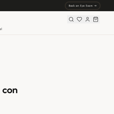
Book an Eye Exam →
al
s con