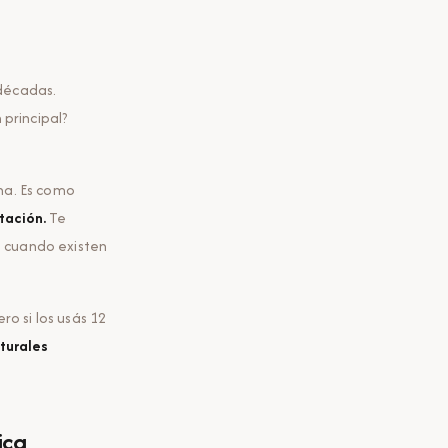
 décadas.
 principal?
ona. Es como
tación.
Te
a cuando existen
ro si los usás 12
sturales
ica