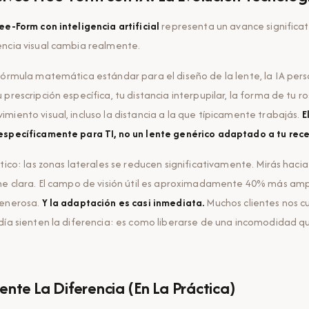
ee-Form con inteligencia artificial
representa un avance significati
encia visual cambia realmente.
fórmula matemática estándar para el diseño de la lente, la IA perso
prescripción específica, tu distancia interpupilar, la forma de tu ro
miento visual, incluso la distancia a la que típicamente trabajás.
E
específicamente para TI, no un lente genérico adaptado a tu rece
tico:
las zonas laterales se reducen significativamente. Mirás hacia 
ne clara. El campo de visión útil es aproximadamente 40% más amp
generosa.
Y la adaptación es casi inmediata.
Muchos clientes nos 
día sienten la diferencia: es como liberarse de una incomodidad q
nte La Diferencia (En La Práctica)