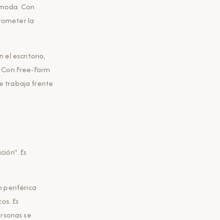
cómoda. Con
prometer la
 el escritorio,
. Con Free-Form
ue trabaja frente
ión". Es
 periférica
os. Es
ersonas se