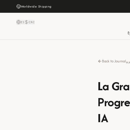
Worldwide Shipping
ES
CRC
E
Back to Journal
MA
La Gra
Progre
IA