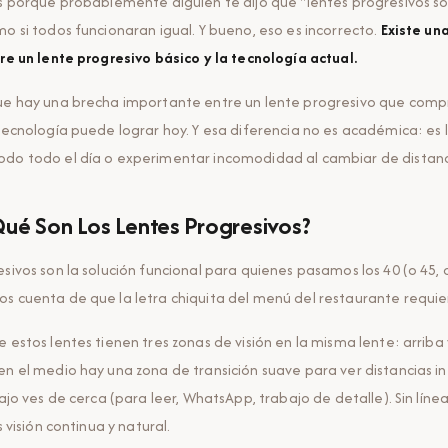
es porque probablemente alguien te dijo que "lentes progresivos so
mo si todos funcionaran igual. Y bueno, eso es incorrecto.
Existe un
tre un lente progresivo básico y la tecnología actual.
que hay una brecha importante entre un lente progresivo que comp
 tecnología puede lograr hoy. Y esa diferencia no es académica: es 
do todo el día o experimentar incomodidad al cambiar de distanci
Qué Son Los Lentes Progresivos?
esivos son la solución funcional para quienes pasamos los 40 (o 45, 
s cuenta de que la letra chiquita del menú del restaurante requi
 estos lentes tienen tres zonas de visión en la misma lente: arriba 
en el medio hay una zona de transición suave para ver distancias 
bajo ves de cerca (para leer, WhatsApp, trabajo de detalle). Sin línea 
s visión continua y natural.