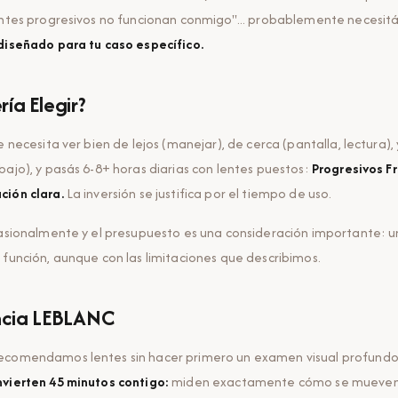
entes progresivos no funcionan conmigo"... probablemente necesit
diseñado para tu caso específico.
ía Elegir?
e necesita ver bien de lejos (manejar), de cerca (pantalla, lectura), 
bajo), y pasás 6-8+ horas diarias con lentes puestos:
Progresivos F
ción clara.
La inversión se justifica por el tiempo de uso.
casionalmente y el presupuesto es una consideración importante: u
 función, aunque con las limitaciones que describimos.
ncia LEBLANC
ecomendamos lentes sin hacer primero un examen visual profundo
nvierten 45 minutos contigo:
miden exactamente cómo se mueven t