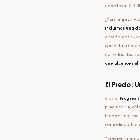
adapta en 2-3 d
¿Y si comprás P
incluimos una c
enseñamos exact
correcta frente 
actividad. Esa s
que alcances el 
El Precio: 
Obvio,
Progresiv
precisión, IA, cá
horas al día, eso
comodidad tiene
Y si experimentás