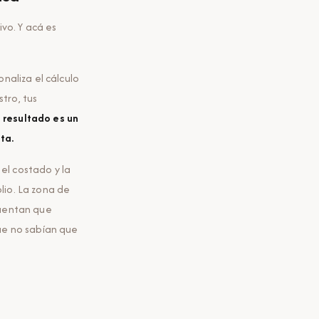
vo. Y acá es
naliza el cálculo
stro, tus
l resultado es un
ta.
el costado y la
lio. La zona de
cuentan que
ue no sabían que